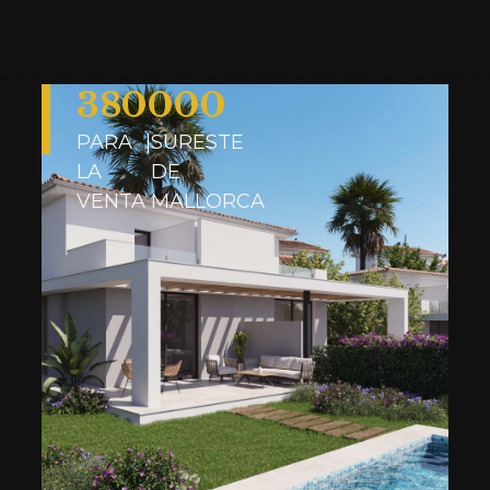
SURESTE DE MALLORCA
2
DORMITORIOS
|
2
BAÑOS
|
535
M2
380000
PARA
|
SURESTE
LA
DE
VENTA
MALLORCA