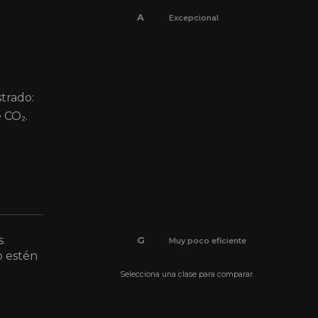
A
Excepcional
B
Muy eficiente
C
Eficiente
strado:
 CO₂.
D
Media
E
Por debajo de la media
F
Poco eficiente
s
G
Muy poco eficiente
o estén
Selecciona una clase para comparar.