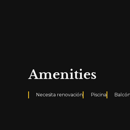
El certificado de eficiencia energética está 
Amenities
Necesita renovación
Piscina
Balcó