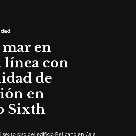
edad
l mar en
 línea con
idad de
ión en
o Sixth
sexto piso del edificio Pelícano en Cala