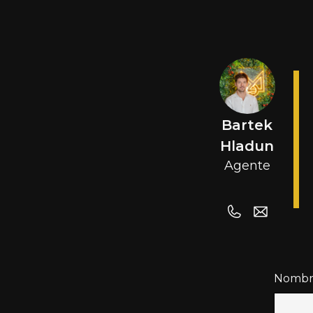
Bartek
Hladun
Agente
Nombr