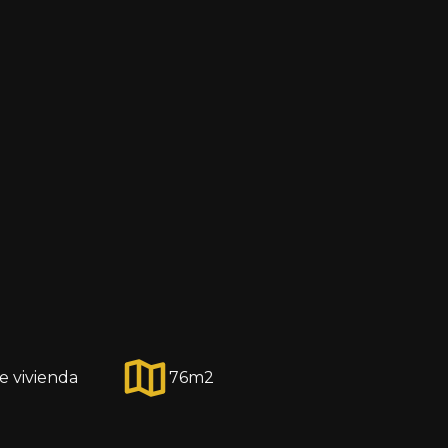
e vivienda
76
m2