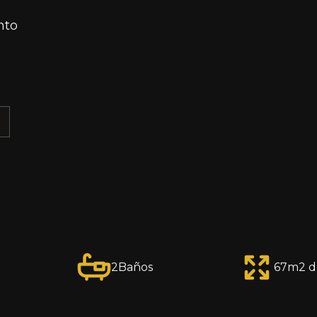
nto
E
2
Baños
67
m2 d