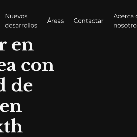
Nuevos
Acerca 
Áreas
Contactar
desarrollos
nosotro
r en
ea con
d de
 en
xth