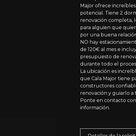
Major ofrece increíbles
potencial. Tiene 2 dorm
renovación completa, l
para alguien que quier
por una buena relación
NO hay estacionamiento
de 120€ al mes e incl
presupuesto de renova
durante todo el proces
La ubicación es increíb
que Cala Major tiene p
constructores confiab
renovación y guiarlo a t
Ponte en contacto con
información.
Detalles de la solici