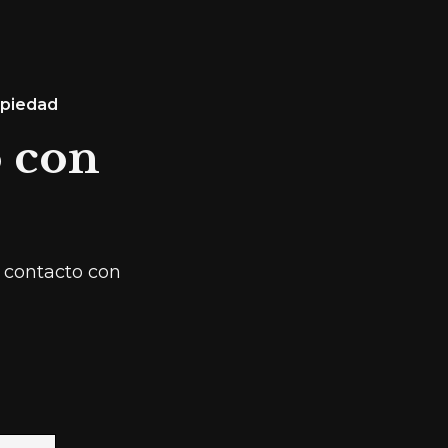
ropiedad
o con
n contacto con