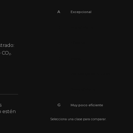
A
Excepcional
B
Muy eficiente
C
Eficiente
strado:
 CO₂.
D
Media
E
Por debajo de la media
F
Poco eficiente
s
G
Muy poco eficiente
o estén
Selecciona una clase para comparar.