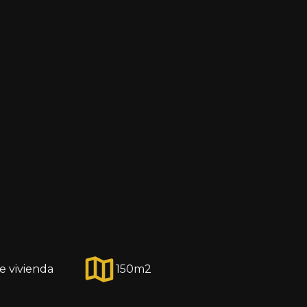
e vivienda
150
m2