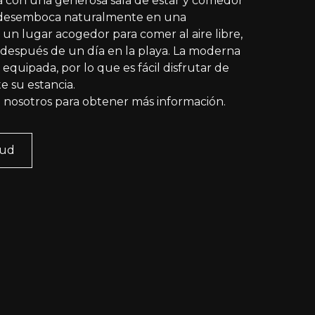
 con una generosa sala de estar y comedor
e desemboca naturalmente en una
 un lugar acogedor para comer al aire libre,
e después de un día en la playa. La moderna
equipada, por lo que es fácil disfrutar de
e su estancia.
 nosotros para obtener más información.
tud