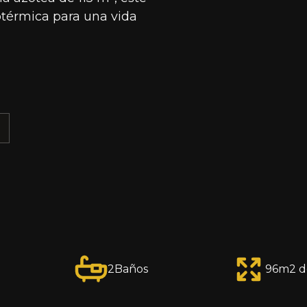
eotérmica para una vida
E
2
Baños
96
m2 d