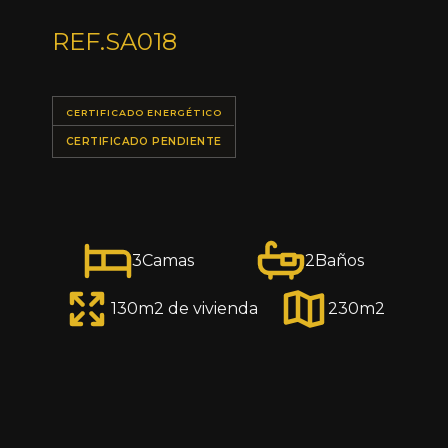
REF.
SA018
CERTIFICADO ENERGÉTICO
CERTIFICADO PENDIENTE
3
Camas
2
Baños
130
m2 de vivienda
230
m2