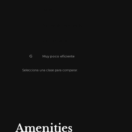
D
Media
E
Por debajo de la media
F
Poco eficiente
G
Muy poco eficiente
Selecciona una clase para comparar.
El certificado de eficiencia energética está pendi
Amenities