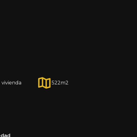
 vivienda
522
m2
edad