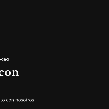
iedad
 con
cto con nosotros