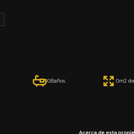
E
0
Baños
0
m2 de
Acerca de esta propi