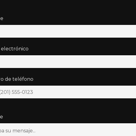
e
 electrónico
 de teléfono
je