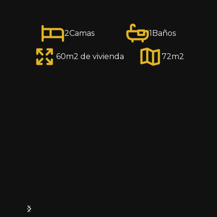
2
Camas
1
Baños
60
m2 de vivienda
72
m2