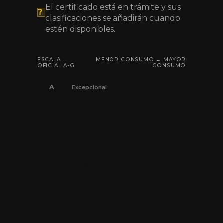
El certificado está en trámite y sus
?
clasificaciones se añadirán cuando
estén disponibles.
ESCALA
MENOR CONSUMO → MAYOR
OFICIAL A-G
CONSUMO
A
Excepcional
B
Muy eficiente
C
Eficiente
D
Media
E
Por debajo de la media
F
Poco eficiente