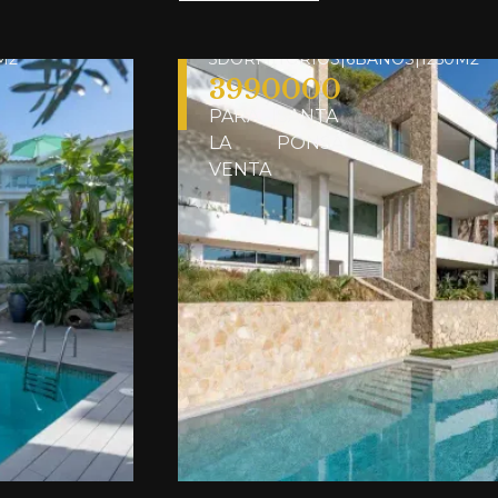
SANTA PONSA
5
DORMITORIOS
|
6
BAÑOS
|
1250
M2
3990000
PARA
|
SANTA
LA
PONSA
VENTA