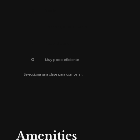
D
Media
E
Por debajo de la media
F
Poco eficiente
G
Muy poco eficiente
Selecciona una clase para comparar.
El certificado de eficiencia energética está pendi
Amenities