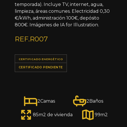
temporada). Incluye TV, internet, agua,
limpieza, áreas comunes. Electricidad 0,30
€/kWh, administración 100€, depósito
800€. Imágenes de IA for Illustration.
REF.
R007
CERTIFICADO ENERGÉTICO
CERTIFICADO PENDIENTE
2
Camas
2
Baños
85
m2 de vivienda
99
m2