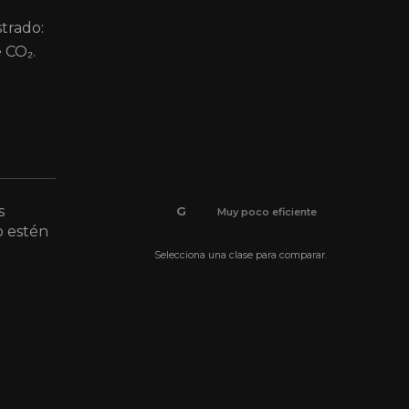
C
Eficiente
strado:
 CO₂.
D
Media
E
Por debajo de la media
F
Poco eficiente
s
G
Muy poco eficiente
o estén
Selecciona una clase para comparar.
pendiente.