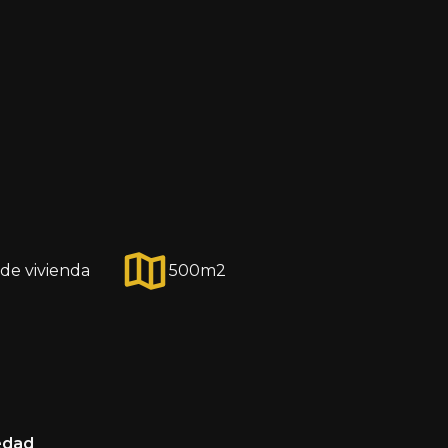
de vivienda
500
m2
edad