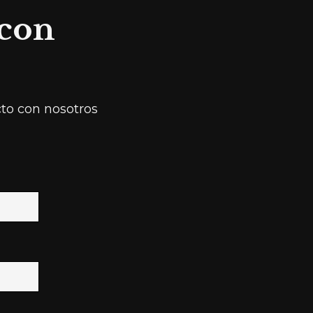
 con
cto con nosotros