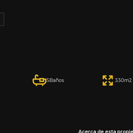
E
5
Baños
330
m2 
Acerca de esta propi