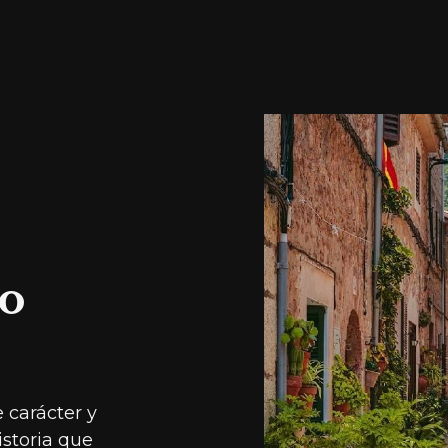
to
 carácter y
storia que