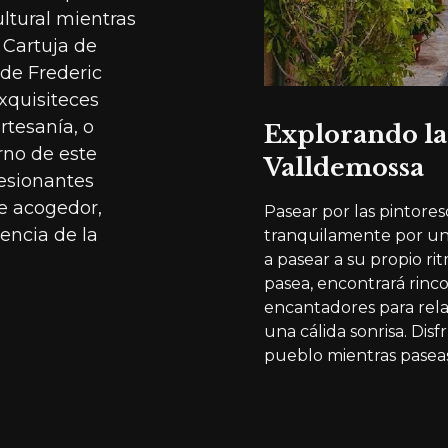
ultural mientras
 Cartuja de
 de Frederic
xquisiteces
rtesanía, o
Explorando las
rno de este
Valldemossa
resionantes
te acogedor,
Pasear por las pintore
encia de la
tranquilamente por una 
a pasear a su propio rit
pasea, encontrará rinco
encantadores para rela
una cálida sonrisa. Disf
pueblo mientras paseas 